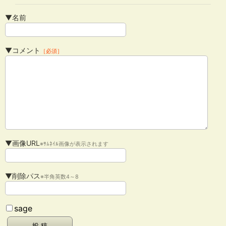
▼名前
▼コメント
［必須］
▼画像URL
※ｻﾑﾈｲﾙ画像が表示されます
▼削除パス
※半角英数4～8
sage