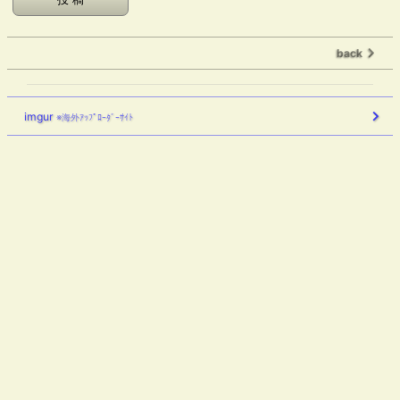
back
imgur
※海外ｱｯﾌﾟﾛｰﾀﾞｰｻｲﾄ